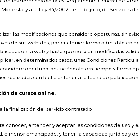
́a de los derechos digitales, Reglamento General de Protec
norista, y a la Ley 34/2002 de 11 de julio, de Servicios de
izar las modificaciones que considere oportunas, sin aviso
través de sus websites, por cualquier forma admisible en
icadas en la web y hasta que no sean modificadas válida
licar, en determinados casos, unas Condiciones Particular
onsidere oportuno, anunciándolas en tiempo y forma opo
nes realizadas con fecha anterior a la fecha de publicació
ción de cursos online.
la finalización del servicio contratado.
 conocer, entender y aceptar las condiciones de uso y es
 menor emancipado, y tener la capacidad jurídica y de ob